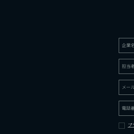
企業
担当
メー
電話
プ