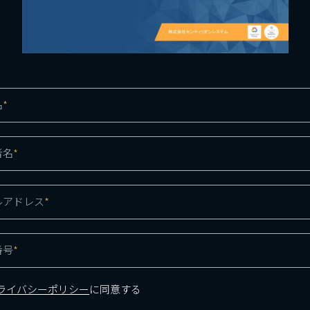
名
*
者名
*
ルアドレス
*
番号
*
ライバシーポリシー
に同意する